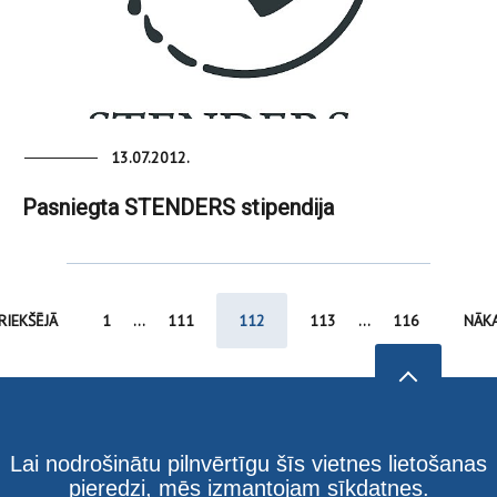
13.07.2012.
Pasniegta STENDERS stipendija
RIEKŠĒJĀ
1
...
111
112
113
...
116
NĀK
Lai nodrošinātu pilnvērtīgu šīs vietnes lietošanas
pieredzi, mēs izmantojam sīkdatnes.