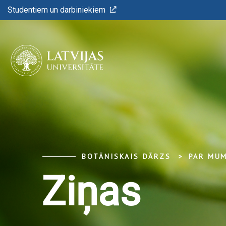
Studentiem un darbiniekiem
BOTĀNISKAIS DĀRZS
PAR MU
Ziņas