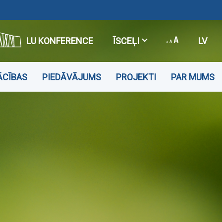
LU KONFERENCE
ĪSCEĻI
LV
ĀCĪBAS
PIEDĀVĀJUMS
PROJEKTI
PAR MUMS