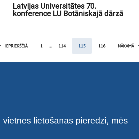
Latvijas Universitātes 70.
konference LU Botāniskajā dārzā
IEPRIEKŠĒJĀ
1
...
114
115
116
NĀKAMĀ
s vietnes lietošanas pieredzi, mēs