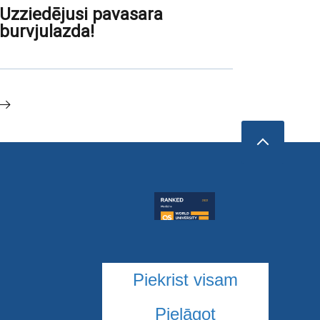
Uzziedējusi pavasara
burvjulazda!
Piekrist visam
Pielāgot